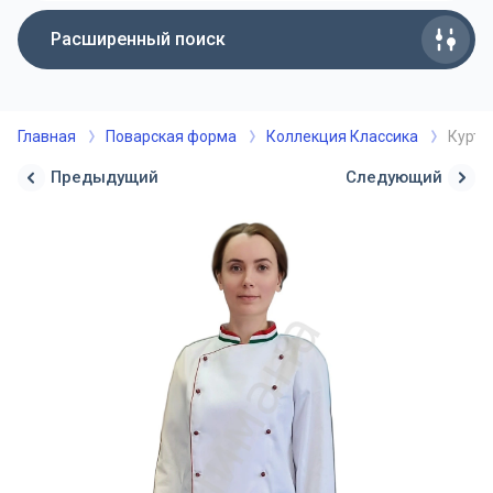
Расширенный поиск
Главная
Поварская форма
Коллекция Классика
Куртк
Предыдущий
Следующий